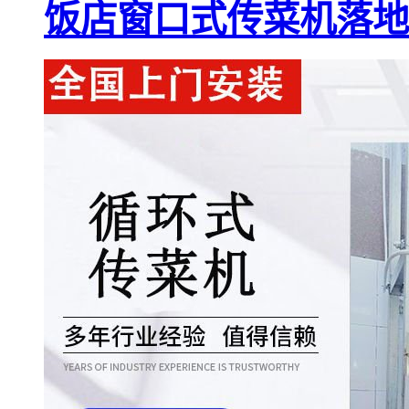
饭店窗口式传菜机落地