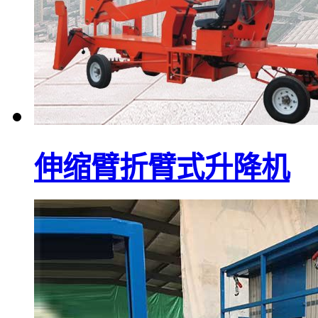
伸缩臂折臂式升降机